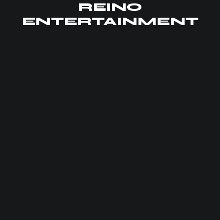
REINO
ENTERTAINMENT
Inicio
Producciones
Sobre Nosotros
Contactos
096 266 4058
Quito
096 266 4058
Inicio
Producciones
Sobre Nosotros
Contactos